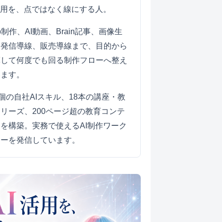
活用を、点ではなく線にする人。
b制作、AI動画、Brain記事、画像生
、発信導線、販売導線まで、目的から
算して何度でも回る制作フローへ整え
います。
0個の自社AIスキル、18本の講座・教
リーズ、200ページ超の教育コンテ
を構築。実務で使えるAI制作ワーク
ローを発信しています。