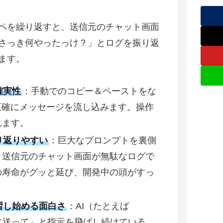
ペを繰り返すと、送信元のチャット画面
さっき何やったっけ？」とログを振り返
ます。
確実性
：手動でのコピー＆ペーストをな
正確にメッセージを流し込みます。操作
れます。
り返りやすい
：巨大なプロンプトを裏側
、送信元のチャット画面が無駄なログで
の寿命がグッと延び、開発中の頭がすっ
習し始める面白さ
：AI（たとえば
dexに送って」と指示を飛ばし続けている