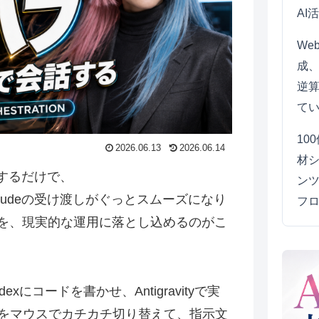
AI
We
成
逆
て
10
2026.06.13
2026.06.14
材シ
示するだけで、
ンツ
ity→Claudeの受け渡しがぐっとスムーズになり
フ
携を、現実的な運用に落とし込めるのがこ
dexにコードを書かせ、Antigravityで実
をマウスでカチカチ切り替えて、指示文