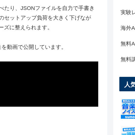
べたり、JSONファイルを自力で手書き
実験
のセットアップ負荷を大きく下げなが
ムーズに整えられます。
海外A
無料
モを動画で公開しています。
無料
人