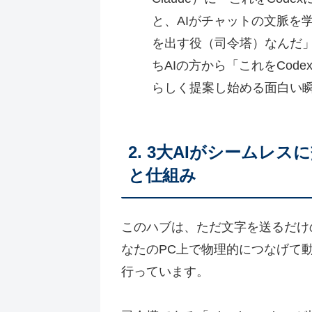
と、AIがチャットの文脈を
を出す役（司令塔）なんだ
ちAIの方から「これをCod
らしく提案し始める面白い
2. 3大AIがシームレ
と仕組み
このハブは、ただ文字を送るだけ
なたのPC上で物理的につなげて
行っています。