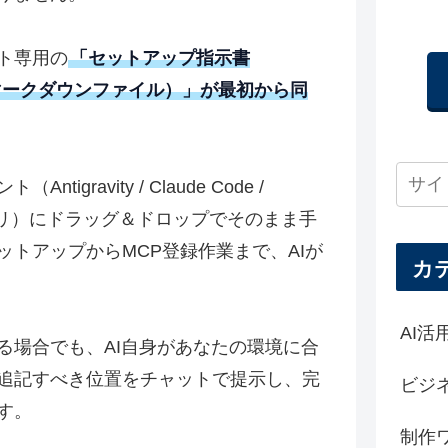
ト専用の
「セットアップ指示書
d などのマークダウンファイル）」が最初から同
gravity / Claude Code /
プアプリ）にドラッグ＆ドロップでそのまま手
トアップからMCP登録作業まで、AIが
カ
AI活
る場合でも、AI自身があなたの環境に合
追記すべき位置をチャットで提示し、完
ビジ
す。
制作