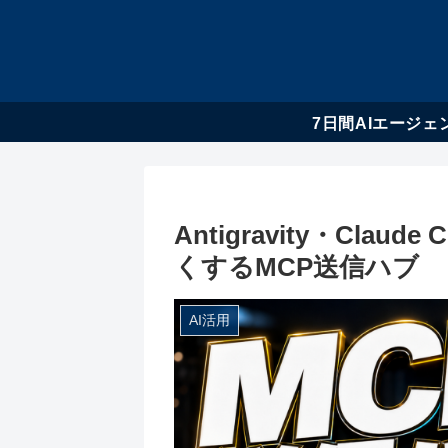
7日間AIエージェ
Antigravity・Clau
くするMCP送信ハブ
AI活用