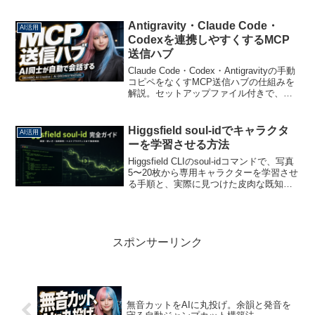
順とMCP本体はBrainで公開中。
Antigravity・Claude Code・
AI活用
Codexを連携しやすくするMCP
送信ハブ
Claude Code・Codex・Antigravityの手動
コピペをなくすMCP送信ハブの仕組みを
解説。セットアップファイル付きで、ゼ
ロからコマンドを調べる必要なし。詳細
はBrainで公開中。
Higgsfield soul-idでキャラクタ
AI活用
ーを学習させる方法
Higgsfield CLIのsoul-idコマンドで、写真
5〜20枚から専用キャラクターを学習させ
る手順と、実際に見つけた皮肉な既知バ
グを解説します。
スポンサーリンク
無音カットをAIに丸投げ。余韻と発音を