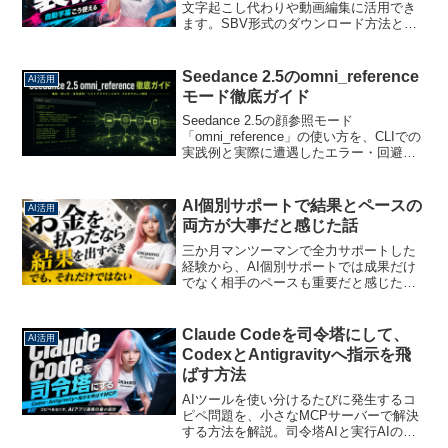
文字起こし代わりや動画編集に活用でき
ます。SBV形式のダウンロード方法と
SRT変換の手順を解説。
Seedance 2.5のomni_reference
AI活用
モード徹底ガイド
Seedance 2.5の顔参照モード
「omni_reference」の使い方を、CLIでの
実践例と実際に遭遇したエラー・回避策
込みで解説します。
AI個別サポートで結果とペースの
AI活用
両方が大事だと感じた話
三か月マンツーマンで全力サポートした
経験から、AI個別サポートでは成果だけ
でなく相手のペースも重要だと感じた
話。
Claude Codeを司令塔にして、
AI活用
CodexとAntigravityへ指示を飛
ばす方法
AIツールを使い分けるたびに発生するコ
ピペ問題を、小さなMCPサーバーで解決
する方法を解説。司令塔AIと実行AIの役
割分担、安全な送信設計まで。詳しい手