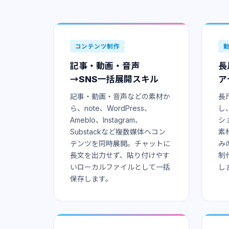
コンテンツ制作
記事・動画・音声
長
→SNS一括展開スキル
ア
記事・動画・音声などの素材か
長
ら、note、WordPress、
し
Ameblo、Instagram、
シ
Substackなど複数媒体へコン
素
テンツを同時展開。チャットに
み
長文を出力せず、貼り付けやす
制
いローカルファイルとして一括
し
保存します。