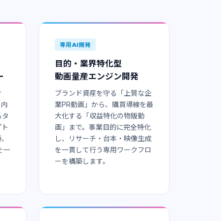
専用AI開発
目的・業界特化型
ー
動画量産エンジン開発
け
ブランド資産を守る「上質な企
ら内
業PR動画」から、購買導線を最
るタ
大化する「収益特化の物販動
プト
画」まで。事業目的に完全特化
築、
し、リサーチ・台本・映像生成
を一
を一貫して行う専用ワークフロ
ーを構築します。