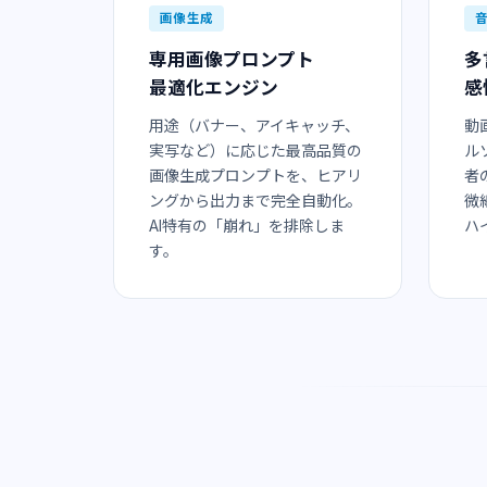
画像生成
専用画像プロンプト
多
最適化エンジン
感
用途（バナー、アイキャッチ、
動
実写など）に応じた最高品質の
ル
画像生成プロンプトを、ヒアリ
者
ングから出力まで完全自動化。
微
AI特有の「崩れ」を排除しま
ハ
す。