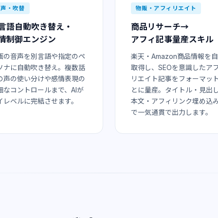
音声・吹替
物販・アフィリエイト
言語自動吹き替え・
商品リサーチ→
情制御エンジン
アフィ記事量産スキル
画の音声を別言語や指定のペ
楽天・Amazon商品情報を
ソナに自動吹き替え。複数話
取得し、SEOを意識したア
の声の使い分けや感情表現の
リエイト記事をフォーマッ
細なコントロールまで、AIが
とに量産。タイトル・見出
イレベルに完結させます。
本文・アフィリンク埋め込
で一気通貫で出力します。