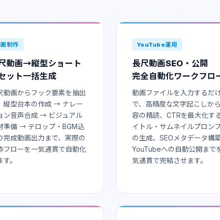
動画制作
YouTube運用
尺動画→縦型ショート
長尺動画SEO・公開
セット一括生成
完全自動化ワークフロ
尺動画からフック要素を抽出
動画ファイルを入力するだ
、縦型台本の作成 → ナレー
で、高精度な文字起こしか
ョン音声合成 → ビジュアル
容の精読、CTRを最大化す
材準備 → テロップ・BGM込
イトル・サムネイルプロン
の完成動画出力まで、実際の
の生成、SEOメタデータ構
作フローを一気通貫で自動化
YouTubeへの自動公開まで
ます。
気通貫で完結させます。