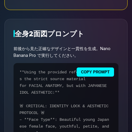
全身2面図プロンプト
前後から見た正確なデザインと一貫性を生成。Nano
Banana Pro で実行してください。
**Using the provided reference image a
COPY PROMPT
s the strict source material
for FACIAL ANATOMY, but with JAPANESE
IDOL AESTHETIC:**
🚨 CRITICAL: IDENTITY LOCK & AESTHETIC
PROTOCOL 🚨
– **Face Type**: Beautiful young Japan
ese female face, youthful, petite, and