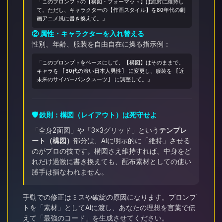
「このプロンプトの【構図・フォーマット】は絶対に維持し
て。ただし、キャラクターの【作画スタイル】を80年代の劇
画アニメ風に書き換えて。」
② 属性・キャラクターを入れ替える
性別、年齢、服装を自由自在に操る指示例：
「このプロンプトをベースにして、【構図】はそのままで。
キャラを [30代の渋い日本人男性] に変更し、服装を [近
未来のサイバーパンクスーツ] に調整して。」
🛡️ 鉄則：構図（レイアウト）は死守せよ
「全身2面図」や「3×3グリッド」という
テンプレ
ート（構図）
部分は、AIに明示的に「維持」させる
のがプロの技です。構図さえ維持すれば、中身をど
れだけ過激に書き換えても、配布素材としての使い
勝手は損なわれません。
手動での修正はミスや破綻の原因になります。プロンプ
トを「素材」としてAIに渡し、あなたの理想を言葉で伝
えて「最強のコード」を生成させてください。