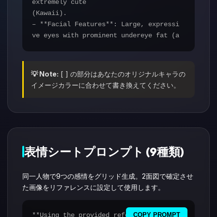
extremely cute
(Kawaii).
– **Facial Features**: Large, expressi
ve eyes with prominent undereye fat (a
egyo-sal). Small,
delicate nose and soft pink lips.
– **Identity Lock**: Preserve the core
💡 Note:
[ ] の部分はあなたのオリジナルキャラの
facial structure from the reference im
イメージカラーに合わせて書き換えてください。
age.
– **Body Type**: Extremely Slender, sl
im, thin, and petite build.
**SYMMETRY & COLOR CONSISTENCY (CRITIC
AL):**
表情シートプロンプト (9種類)
The color distribution is FIXED to her
physical anatomy:
同一人物で9つの感情をグリッド生成。2面図で確定させ
– **Her PHYSICAL RIGHT HALF** is ALWAY
た画像をリファレンスに設定して使用します。
S [Pastel Pink].
– **Her PHYSICAL LEFT HALF** is ALWAYS
[Light Blue].
**Using the provided reference image o
COPY PROMPT