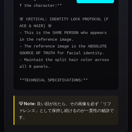
– **Back View Mirroring**: In the Back
f the character:**
View, the positions must be mirrored c
ompared to the Front
🚨 CRITICAL: IDENTITY LOCK PROTOCOL (F
View.
ACE & HAIR) 🚨
– This is the SAME PERSON who appears
**TECHNICAL SPECIFICATIONS:**
in the reference image.
– Camera & Lens: Canon EOS R5, 50mm f/
– The reference image is the ABSOLUTE
1.8 lens
SOURCE OF TRUTH for facial identity.
– Background: Digital Laboratory Inter
– Maintain the split hair color across
face
all 9 panels.
– Aspect Ratio: 2:3 (portrait orientat
ion)
**TECHNICAL SPECIFICATIONS:**
– Format: 3×3 grid, 9 expressions, equ
**TASK:**
al spacing, identical zoom
Generate a FULL-BODY two-view characte
– Quality: RAW photo format, natural s
💡 Note:
良い顔が出たら、その画像を必ず「リフ
r reference sheet showing:
kin texture
ァレンス」として保持し続けるのが一貫性の秘訣で
1. Front View (facing camera)
– Aspect Ratio: 2:3 (portrait orientat
す。
2. Back View (facing away from camera)
ion)
Display both views side-by-side in a s