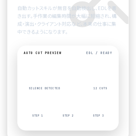
自動カットスキル
が無音を自動検出し、EDLを書
き出す。
手作業の編集時間が大幅に短縮され、構
成・演出・クライアント
対応など、本来の仕事に集
中できるようになります。
AUTO CUT PREVIEW
EDL / READY
SILENCE DETECTED
12 CUTS
STEP 1
STEP 2
STEP 3
無音検出
EDL出力
編集反映