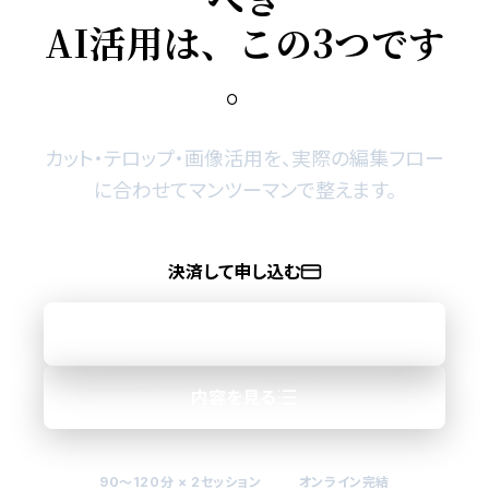
A
I
活
用
は
、
こ
の
3
つ
で
す
。
カット・テロップ・画像活用を、実際の編集フロー
に合わせてマンツーマンで整えます。
決済して申し込む
まずは無料相談する
内容を見る
90〜120分 × 2セッション
オンライン完結