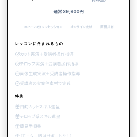
円（税込）
通常 39,800円
90〜120分 × 2セッション
オンライン完結
画面共有
レッスンに含まれるもの
カット実演＋受講者操作指導
テロップ
実演＋受講者操作指導
画像生成
実演＋受講者操作指導
受講者の実案件素材で実践
特典
自動カットスキル
進呈
テロップ
系スキル進呈
簡易手順書
（モニター版はサポートなし）