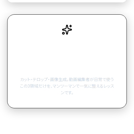
まず覚えるべきAI活用は、この
3つです。
カット・テロップ・画像
活用を整えましょう。
カット・
テロップ
・
画像生成
。
動画編集者が日常で使う
この3領域だけを、
マンツーマン
で一気に整えるレッス
ンです。