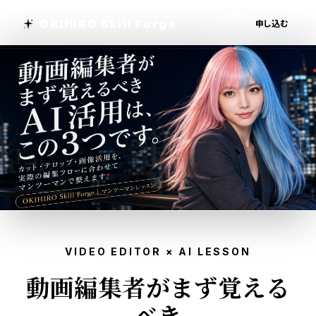
本文へスキップ
OKIHIRO Skill Forge
申し込む
VIDEO EDITOR × AI LESSON
動
画
編
集
者
が
ま
ず
覚
え
る
べ
き