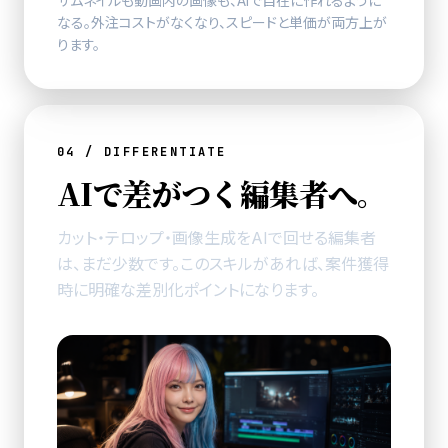
サムネイル
も動画内の画像も、AIで自在に作れるように
なる。
外注コストがなくなり、スピードと単価が両方上が
ります。
04 / DIFFERENTIATE
AIで差がつく編集者へ。
カット・
テロップ
・
画像生成
をAIで回せる編集者
は、まだ少数です。
このスキルがあれば、案件獲得
時に明確な差別化ポイントになります。